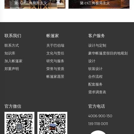
黛- CH三角极简主义
黛-cs三角极简主义
联系我们
帐篷家
客户服务
联系方式
关于巴伯瑞
设计与定制
知识库
文化与责任
豪华帐篷度假目的地规划
加入帐篷家
研究与服务
设计
郑重声明
荣誉与资质
软装设计
帐篷家愿景
合作流程
配套服务
需求调查表
官方微信
官方电话
4006-900-150
139 1118 0011