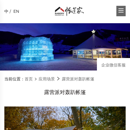
中
/
EN
企业微信客服
当前位置：
首页
应用场景
露营派对轰趴帐篷
露营派对轰趴帐篷