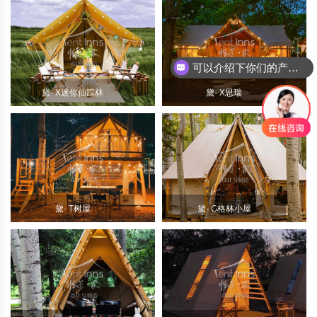
可以介绍下你们的产品么
黛- X迷你仙踪林
黛- X思瑞
黛- T树屋
黛- G格林小屋